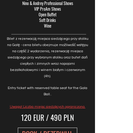
Nino & Andrey Professional Shows
VIP ProAm Shows
Open Buffet
Soft Drinks
Wine
Bilet z rezerwacją miejsca siedzącego przy stoliku
na Galę - cena biletu obejmuje możliwość wstępu
na część 2 wydarzenia, rezerwację miejsca
siedzącego przy wybranym stoliku oraz bufet dań
ciepłych i zimnych wraz napojami
bezalkoholowymi i winem białym i czerwonym
(4h).
Entry ticket with reserved table seat for the Gala
Ball
..
Uwaga! Liczba miejsc siedzących ograniczona.
120 EUR / 490 PLN