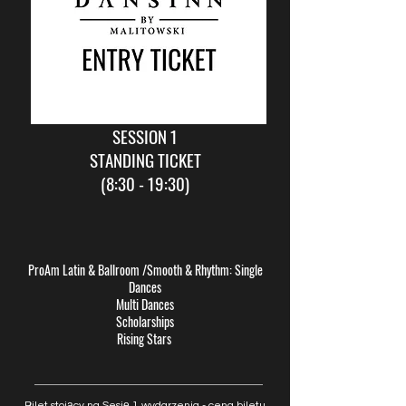
SESSION 1
STANDING TICKET
(8:30 - 19:30)
ProAm Latin
& Ballroom /Smooth & Rhythm: Single
Dances
Multi Dances
Scholarships
Rising Stars
Bilet stojący na Sesję 1 wydarzenia - cena biletu