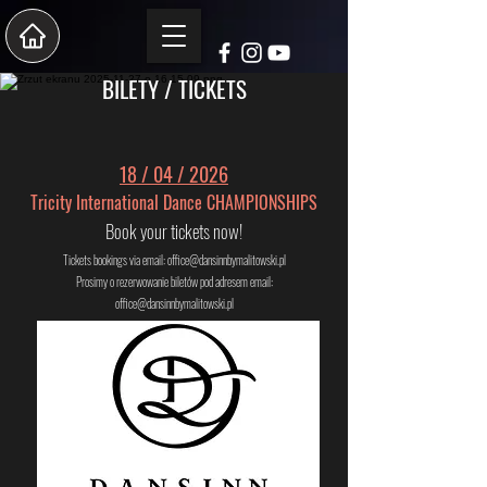
BILETY / TICKETS
18 / 04 / 2026
Tricity International Dance CHAMPIONSHIPS
Book your tickets now!
Tickets bookings via email:
office@dansinnbymalitowski.pl
Prosimy o rezerwowanie biletów pod adresem email:
office@dansinnbymalitowski.pl