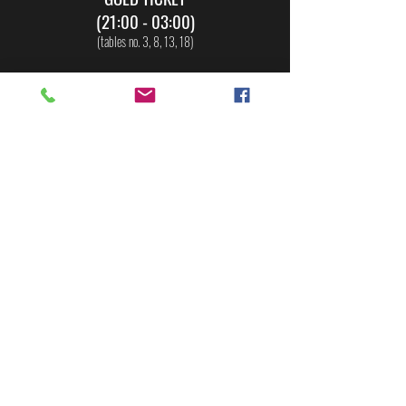
(21:00 - 03:00)
(tables no. 3, 8, 13, 18)
ProAm Championships Latin & Ballroom
ProAm Rising Stars Championships Latin & Ballroom
Nino & Andrey Professional Shows
VIP ProAm Shows
Open Buffet
Soft Drinks
Wine
Bilet z rezerwacją miejsca siedzącego przy stoliku
na Galę - cena biletu obejmuje możliwość wstępu
na część 2 wydarzenia, rezerwację miejsca
siedzącego przy wybranym stoliku oraz bufet dań
ciepłych i zimnych wraz napojami
bezalkoholowymi i winem białym i czerwonym
(4h).
Entry ticket with reserved table seat for the Gala
Ball
..